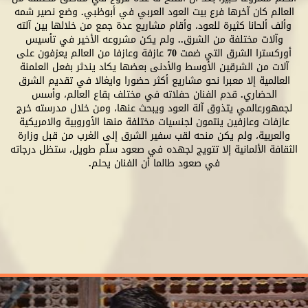
العالم كان آخرها فرع بيت العود العربي في أبوظبي. وضع نصير شمه
وألف ألحانا كثيرة للعود، وأقام مشاريع عدة جمع من خلالها بين آلته
وآلات مختلفة من الشرق.. ولم يكن مشروعه الأخير في تأسيس
أوركسترا الشرق التي ضمت 70 عازفة وعازفا من العالم يعزفون على
آلات من الشرقين الأوسط والأدنى بعضها يكاد يندثر بفعل العلمنة
العالمية إلا معبرا نحو مشاريع أكثر حضورا وايغالا في تقديم الشرق
الحضاري. قدم الفنان حفلاته في مختلف بقاع العالم، وأسس
لجمهورعالمي يتذوق آلة العود ويبحث عنها، ومن خلال مدرسته خرج
عازفات وعازفين ينتمون لجنسيات مختلفة منها الأوروبية والامريكية
والعربية، ولم يكن منحه لقب سفير الشرق إلى الغرب من قبل وزارة
الثقافة الألمانية إلا تتويج لجهده في صعود سلّم طويل، ستظل درجاته
في صعود طالما أن الفنان يحلم.