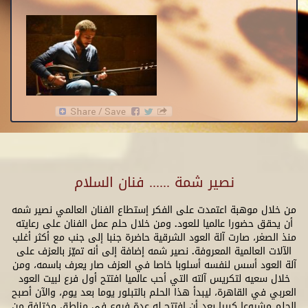
نصير شمة ...... فنان السلام
من خلال موهبة اعتمدت على الفكر إستطاع الفنان العالمي نصير شمه
أن يحقق حضورا عالميا للعود. ومن خلال حلم عمل الفنان على رعايته
منذ الصغر، صارت آلة العود الشرقية حاضرة جنبا إلى جنب مع أكثر أغلب
الآلات العالمية المعروفة. نصير شمه إضافة إلى أنه تميّز بالعزف على
آلة العود أسس لنفسه أسلوبا خاصا في العزف صار يعرف باسمه، ومن
خلال سعيه لتكريس آلته التي أحب عالميا افتتح أول فرع لبيت العود
العربي في القاهرة، ليبدأ هذا الحلم بالتبلور يوما بعد يوم، والآن أصبح
الحلم مشروعا كبيرا بعد أن افتتح له عدة فروع في مناطق مختلفة من