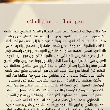
نصير شمة ...... فنان السلام
من خلال موهبة اعتمدت على الفكر إستطاع الفنان العالمي نصير شمه
أن يحقق حضورا عالميا للعود. ومن خلال حلم عمل الفنان على رعايته
منذ الصغر، صارت آلة العود الشرقية حاضرة جنبا إلى جنب مع أكثر أغلب
الآلات العالمية المعروفة. نصير شمه إضافة إلى أنه تميّز بالعزف على
آلة العود أسس لنفسه أسلوبا خاصا في العزف صار يعرف باسمه، ومن
خلال سعيه لتكريس آلته التي أحب عالميا افتتح أول فرع لبيت العود
العربي في القاهرة، ليبدأ هذا الحلم بالتبلور يوما بعد يوم، والآن أصبح
الحلم مشروعا كبيرا بعد أن افتتح له عدة فروع في مناطق مختلفة من
العالم كان آخرها فرع بيت العود العربي في أبوظبي. وضع نصير شمه
وألف ألحانا كثيرة للعود، وأقام مشاريع عدة جمع من خلالها بين آلته
وآلات مختلفة من الشرق.. ولم يكن مشروعه الأخير في تأسيس
أوركسترا الشرق التي ضمت 70 عازفة وعازفا من العالم يعزفون على
آلات من الشرقين الأوسط والأدنى بعضها يكاد يندثر بفعل العلمنة
العالمية إلا معبرا نحو مشاريع أكثر حضورا وايغالا في تقديم الشرق
الحضاري. قدم الفنان حفلاته في مختلف بقاع العالم، وأسس
لجمهورعالمي يتذوق آلة العود ويبحث عنها، ومن خلال مدرسته خرج
عازفات وعازفين ينتمون لجنسيات مختلفة منها الأوروبية والامريكية