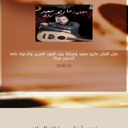
حفل الفنان ماريو سعيد وفرقتة ببيت العود العربى والدعوة عامه
الحضور مجاناً
29-03-23
more