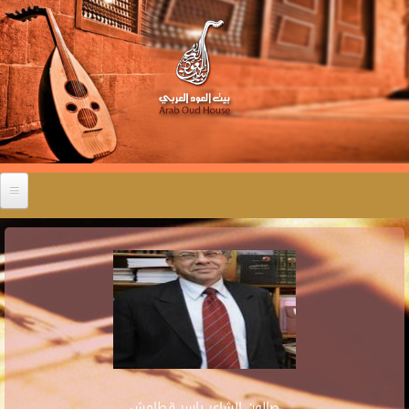
صالون الشاعر ياسر قطامش