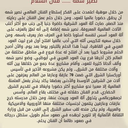
نصير شمة ...... فنان السلام
من خلال موهبة اعتمدت على الفكر إستطاع الفنان العالمي نصير شمه
أن يحقق حضورا عالميا للعود. ومن خلال حلم عمل الفنان على رعايته
منذ الصغر، صارت آلة العود الشرقية حاضرة جنبا إلى جنب مع أكثر أغلب
الآلات العالمية المعروفة. نصير شمه إضافة إلى أنه تميّز بالعزف على
آلة العود أسس لنفسه أسلوبا خاصا في العزف صار يعرف باسمه، ومن
خلال سعيه لتكريس آلته التي أحب عالميا افتتح أول فرع لبيت العود
العربي في القاهرة، ليبدأ هذا الحلم بالتبلور يوما بعد يوم، والآن أصبح
الحلم مشروعا كبيرا بعد أن افتتح له عدة فروع في مناطق مختلفة من
العالم كان آخرها فرع بيت العود العربي في أبوظبي. وضع نصير شمه
وألف ألحانا كثيرة للعود، وأقام مشاريع عدة جمع من خلالها بين آلته
وآلات مختلفة من الشرق.. ولم يكن مشروعه الأخير في تأسيس
أوركسترا الشرق التي ضمت 70 عازفة وعازفا من العالم يعزفون على
آلات من الشرقين الأوسط والأدنى بعضها يكاد يندثر بفعل العلمنة
العالمية إلا معبرا نحو مشاريع أكثر حضورا وايغالا في تقديم الشرق
الحضاري. قدم الفنان حفلاته في مختلف بقاع العالم، وأسس
لجمهورعالمي يتذوق آلة العود ويبحث عنها، ومن خلال مدرسته خرج
عازفات وعازفين ينتمون لجنسيات مختلفة منها الأوروبية والامريكية
والعربية، ولم يكن منحه لقب سفير الشرق إلى الغرب من قبل وزارة
الثقافة الألمانية إلا تتويج لجهده في صعود سلّم طويل، ستظل درجاته
في صعود طالما أن الفنان يحلم.