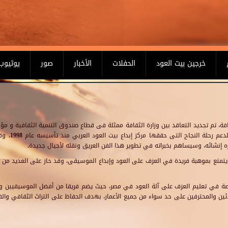
خرجين بيت العود
الحفلات
الأخبار
صور
يوتيوب
افة، تم تجديد التعاقد بين وزارة الثقافة ممثلة فى قطاع صندوق التنمية الثقافية و م
فنان اليونسكو للسلام ال
نشائه، وسيساهم بخبراته في تطوير هذا الفن العريق ونقله لأجيال جديدة.
تع بموهبة فريدة في العزف على العود وإبداع الموسيقى، وقد حاز على العديد من ال
خصصة في تعليم العزف على آلة العود في مصر، حيث يضم فريقا من أفضل الموسيقيين وا
 والمحترفين على حد سواء من جميع الأعمار، بهدف الحفاظ على التراث الثقافي والفن