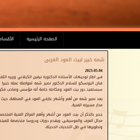
الصفحه الرئيسيه
الأقسام
شمه خبير لبيت العود العربى
2023-05-04
فى اطار توجيهات الأستاذة الدكتورة نيفين الكيلاني وزيره الثق
سيستعيد دور بيت العود ومكانته خاصة أنه مؤسس وصاحب فكره إ
يعد نصير شمه من أهم وأشهر عازفي العود في المنطقة، حيث يتم
مدار مسيرته الفنية.
جدير بالذكر أن بيت العود من أشهر وأهم المراكز الفنية المت
مجال العزف والموسيقى، ويقدم دورات ودروسا متخصصة للمبتدئين
وتطويرها في ظل التحديات الحديثة.