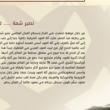
نصير شمة ...... ف
من خلال موهبة اعتمدت على الفكر إستطاع الفنان العالمي نصير شمه
على رعايته منذ الصغر، صارت آلة العود الشرقية حاضرة جنبا إلى جنب م
إلى أنه تميّز بالعزف على آلة العود أسس لنفسه أسلوبا خاصا في ا
أحب عالميا افتتح أول فرع لبيت العود العربي في القاهرة، ليبدأ هذا ال
بعد أن افتتح له عدة فروع في مناطق مختلفة من العالم كان آخرها
ألحانا كثيرة للعود، وأقام مشاريع عدة جمع من خلالها بين آلته وآ
أوركسترا الشرق التي ضمت 70 عازفة وعازفا من ال
العلمنة العالمية إلا معبرا نحو مشاريع أكثر حضورا وايغالا في تقديم
وأسس لجمهورعالمي يتذوق آلة العود ويبحث عنها، ومن خلال مدرست
الأوروبية والامريكية والعربية، ولم يكن منحه لقب سفير الشرق إلى ا
صعود سلّم طويل، ستظل درجاته في صعود طالما أن الفنان يحلم.