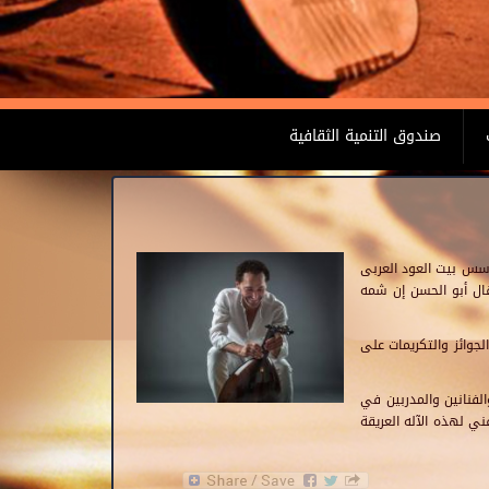
صندوق التنمية الثقافية
ؤسس بيت العود العربى
دكتور نصير شمه لمواصلة عمله خبيرا لدعم رحلة النجاح التى حققها مركز إبداع بيت العود العربي منذ تأسيسه عام 1998، وقال أبو الحسن إن شمه
جوائز والتكريمات على
لفنانين والمدربين في
ي لهذه الآله العريقة