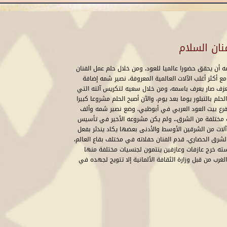
نان السلام
 أن يحقق حضورا عالميا للعود. ومن خلال حلم عمل الفنان
ع أكثر أغلب الآلات العالمية المعروفة. نصير شمه إضافة
لعزف صار يعرف باسمه، ومن خلال سعيه لتكريس آلته التي
حلم بالتبلور يوما بعد يوم، والآن أصبح الحلم مشروعا كبيرا
 فرع بيت العود العربي في أبوظبي. وضع نصير شمه وألف
لات مختلفة من الشرق.. ولم يكن مشروعه الأخير في تأسيس
عالم يعزفون على آلات من الشرقين الأوسط والأدنى بعضها يكاد يندثر بفعل
 الشرق الحضاري. قدم الفنان حفلاته في مختلف بقاع العالم،
ه خرج عازفات وعازفين ينتمون لجنسيات مختلفة منها
لغرب من قبل وزارة الثقافة الألمانية إلا تتويج لجهده في