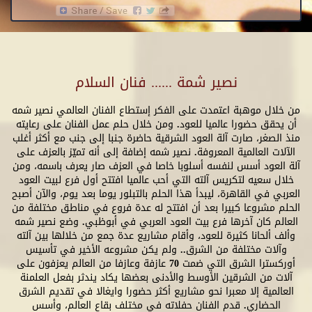
نصير شمة ...... فنان السلام
من خلال موهبة اعتمدت على الفكر إستطاع الفنان العالمي نصير شمه
أن يحقق حضورا عالميا للعود. ومن خلال حلم عمل الفنان على رعايته
منذ الصغر، صارت آلة العود الشرقية حاضرة جنبا إلى جنب مع أكثر أغلب
الآلات العالمية المعروفة. نصير شمه إضافة إلى أنه تميّز بالعزف على
آلة العود أسس لنفسه أسلوبا خاصا في العزف صار يعرف باسمه، ومن
خلال سعيه لتكريس آلته التي أحب عالميا افتتح أول فرع لبيت العود
العربي في القاهرة، ليبدأ هذا الحلم بالتبلور يوما بعد يوم، والآن أصبح
الحلم مشروعا كبيرا بعد أن افتتح له عدة فروع في مناطق مختلفة من
العالم كان آخرها فرع بيت العود العربي في أبوظبي. وضع نصير شمه
وألف ألحانا كثيرة للعود، وأقام مشاريع عدة جمع من خلالها بين آلته
وآلات مختلفة من الشرق.. ولم يكن مشروعه الأخير في تأسيس
أوركسترا الشرق التي ضمت 70 عازفة وعازفا من العالم يعزفون على
آلات من الشرقين الأوسط والأدنى بعضها يكاد يندثر بفعل العلمنة
العالمية إلا معبرا نحو مشاريع أكثر حضورا وايغالا في تقديم الشرق
الحضاري. قدم الفنان حفلاته في مختلف بقاع العالم، وأسس