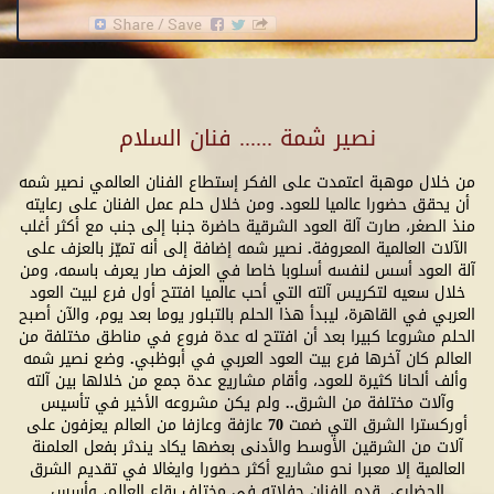
نصير شمة ...... فنان السلام
من خلال موهبة اعتمدت على الفكر إستطاع الفنان العالمي نصير شمه
أن يحقق حضورا عالميا للعود. ومن خلال حلم عمل الفنان على رعايته
منذ الصغر، صارت آلة العود الشرقية حاضرة جنبا إلى جنب مع أكثر أغلب
الآلات العالمية المعروفة. نصير شمه إضافة إلى أنه تميّز بالعزف على
آلة العود أسس لنفسه أسلوبا خاصا في العزف صار يعرف باسمه، ومن
خلال سعيه لتكريس آلته التي أحب عالميا افتتح أول فرع لبيت العود
العربي في القاهرة، ليبدأ هذا الحلم بالتبلور يوما بعد يوم، والآن أصبح
الحلم مشروعا كبيرا بعد أن افتتح له عدة فروع في مناطق مختلفة من
العالم كان آخرها فرع بيت العود العربي في أبوظبي. وضع نصير شمه
وألف ألحانا كثيرة للعود، وأقام مشاريع عدة جمع من خلالها بين آلته
وآلات مختلفة من الشرق.. ولم يكن مشروعه الأخير في تأسيس
أوركسترا الشرق التي ضمت 70 عازفة وعازفا من العالم يعزفون على
آلات من الشرقين الأوسط والأدنى بعضها يكاد يندثر بفعل العلمنة
العالمية إلا معبرا نحو مشاريع أكثر حضورا وايغالا في تقديم الشرق
الحضاري. قدم الفنان حفلاته في مختلف بقاع العالم، وأسس