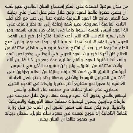
من خلال موهبة اعتمدت على الفكر إستطاع الفنان العالمي نصير شمه
أن يحقق حضورا عالميا للعود. ومن خلال حلم عمل الفنان على رعايته
منذ الصغر، صارت آلة العود الشرقية حاضرة جنبا إلى جنب مع أكثر أغلب
الآلات العالمية المعروفة. نصير شمه إضافة إلى أنه تميّز بالعزف على
آلة العود أسس لنفسه أسلوبا خاصا في العزف صار يعرف باسمه، ومن
خلال سعيه لتكريس آلته التي أحب عالميا افتتح أول فرع لبيت العود
العربي في القاهرة، ليبدأ هذا الحلم بالتبلور يوما بعد يوم، والآن أصبح
الحلم مشروعا كبيرا بعد أن افتتح له عدة فروع في مناطق مختلفة من
العالم كان آخرها فرع بيت العود العربي في أبوظبي. وضع نصير شمه
وألف ألحانا كثيرة للعود، وأقام مشاريع عدة جمع من خلالها بين آلته
وآلات مختلفة من الشرق.. ولم يكن مشروعه الأخير في تأسيس
أوركسترا الشرق التي ضمت 70 عازفة وعازفا من العالم يعزفون على
آلات من الشرقين الأوسط والأدنى بعضها يكاد يندثر بفعل العلمنة
العالمية إلا معبرا نحو مشاريع أكثر حضورا وايغالا في تقديم الشرق
الحضاري. قدم الفنان حفلاته في مختلف بقاع العالم، وأسس
لجمهورعالمي يتذوق آلة العود ويبحث عنها، ومن خلال مدرسته خرج
عازفات وعازفين ينتمون لجنسيات مختلفة منها الأوروبية والامريكية
والعربية، ولم يكن منحه لقب سفير الشرق إلى الغرب من قبل وزارة
الثقافة الألمانية إلا تتويج لجهده في صعود سلّم طويل، ستظل درجاته
في صعود طالما أن الفنان يحلم.