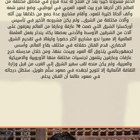
الحلم مشروعا كبيرا بعد أن افتتح له عدة فروع في مناطق مختلفة من
العالم كان آخرها فرع بيت العود العربي في أبوظبي. وضع نصير شمه
وألف ألحانا كثيرة للعود، وأقام مشاريع عدة جمع من خلالها بين آلته
وآلات مختلفة من الشرق.. ولم يكن مشروعه الأخير في تأسيس
أوركسترا الشرق التي ضمت 70 عازفة وعازفا من العالم يعزفون على
آلات من الشرقين الأوسط والأدنى بعضها يكاد يندثر بفعل العلمنة
العالمية إلا معبرا نحو مشاريع أكثر حضورا وايغالا في تقديم الشرق
الحضاري. قدم الفنان حفلاته في مختلف بقاع العالم، وأسس
لجمهورعالمي يتذوق آلة العود ويبحث عنها، ومن خلال مدرسته خرج
عازفات وعازفين ينتمون لجنسيات مختلفة منها الأوروبية والامريكية
والعربية، ولم يكن منحه لقب سفير الشرق إلى الغرب من قبل وزارة
الثقافة الألمانية إلا تتويج لجهده في صعود سلّم طويل، ستظل درجاته
في صعود طالما أن الفنان يحلم.