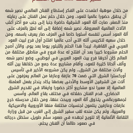
من خلال موهبة اعتمدت على الفكر إستطاع الفنان العالمي نصير شمه
أن يحقق حضورا عالميا للعود. ومن خلال حلم عمل الفنان على رعايته
منذ الصغر، صارت آلة العود الشرقية حاضرة جنبا إلى جنب مع أكثر أغلب
الآلات العالمية المعروفة. نصير شمه إضافة إلى أنه تميّز بالعزف على
آلة العود أسس لنفسه أسلوبا خاصا في العزف صار يعرف باسمه، ومن
خلال سعيه لتكريس آلته التي أحب عالميا افتتح أول فرع لبيت العود
العربي في القاهرة، ليبدأ هذا الحلم بالتبلور يوما بعد يوم، والآن أصبح
الحلم مشروعا كبيرا بعد أن افتتح له عدة فروع في مناطق مختلفة من
العالم كان آخرها فرع بيت العود العربي في أبوظبي. وضع نصير شمه
وألف ألحانا كثيرة للعود، وأقام مشاريع عدة جمع من خلالها بين آلته
وآلات مختلفة من الشرق.. ولم يكن مشروعه الأخير في تأسيس
أوركسترا الشرق التي ضمت 70 عازفة وعازفا من العالم يعزفون على
آلات من الشرقين الأوسط والأدنى بعضها يكاد يندثر بفعل العلمنة
العالمية إلا معبرا نحو مشاريع أكثر حضورا وايغالا في تقديم الشرق
الحضاري. قدم الفنان حفلاته في مختلف بقاع العالم، وأسس
لجمهورعالمي يتذوق آلة العود ويبحث عنها، ومن خلال مدرسته خرج
عازفات وعازفين ينتمون لجنسيات مختلفة منها الأوروبية والامريكية
والعربية، ولم يكن منحه لقب سفير الشرق إلى الغرب من قبل وزارة
الثقافة الألمانية إلا تتويج لجهده في صعود سلّم طويل، ستظل درجاته
في صعود طالما أن الفنان يحلم.