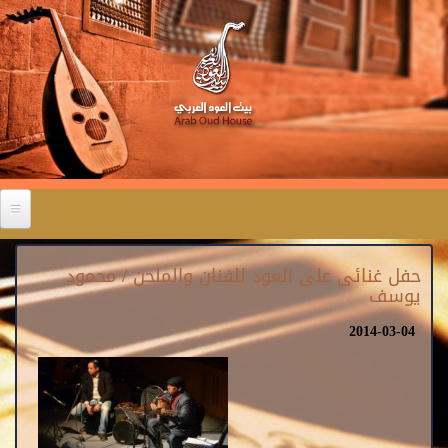
حفل غنائى على العود للفنان والملحن / محمود
يوسف
2014-03-04