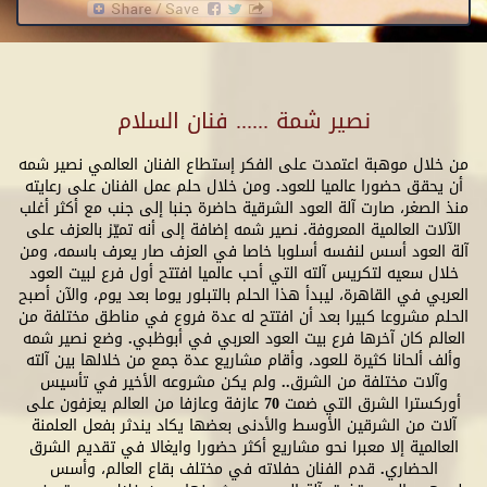
نصير شمة ...... فنان السلام
من خلال موهبة اعتمدت على الفكر إستطاع الفنان العالمي نصير شمه
أن يحقق حضورا عالميا للعود. ومن خلال حلم عمل الفنان على رعايته
منذ الصغر، صارت آلة العود الشرقية حاضرة جنبا إلى جنب مع أكثر أغلب
الآلات العالمية المعروفة. نصير شمه إضافة إلى أنه تميّز بالعزف على
آلة العود أسس لنفسه أسلوبا خاصا في العزف صار يعرف باسمه، ومن
خلال سعيه لتكريس آلته التي أحب عالميا افتتح أول فرع لبيت العود
العربي في القاهرة، ليبدأ هذا الحلم بالتبلور يوما بعد يوم، والآن أصبح
الحلم مشروعا كبيرا بعد أن افتتح له عدة فروع في مناطق مختلفة من
العالم كان آخرها فرع بيت العود العربي في أبوظبي. وضع نصير شمه
وألف ألحانا كثيرة للعود، وأقام مشاريع عدة جمع من خلالها بين آلته
وآلات مختلفة من الشرق.. ولم يكن مشروعه الأخير في تأسيس
أوركسترا الشرق التي ضمت 70 عازفة وعازفا من العالم يعزفون على
آلات من الشرقين الأوسط والأدنى بعضها يكاد يندثر بفعل العلمنة
العالمية إلا معبرا نحو مشاريع أكثر حضورا وايغالا في تقديم الشرق
الحضاري. قدم الفنان حفلاته في مختلف بقاع العالم، وأسس