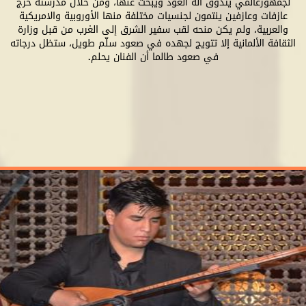
لجمهورعالمي يتذوق آلة العود ويبحث عنها، ومن خلال مدرسته خرج
عازفات وعازفين ينتمون لجنسيات مختلفة منها الأوروبية والامريكية
والعربية، ولم يكن منحه لقب سفير الشرق إلى الغرب من قبل وزارة
الثقافة الألمانية إلا تتويج لجهده في صعود سلّم طويل، ستظل درجاته
في صعود طالما أن الفنان يحلم.